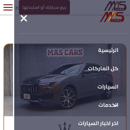
En
بيع سيارتك أو استبدلها
الرئيسية
كل الماركات
السيارات
الخدمات
اخر اخبار السيارات