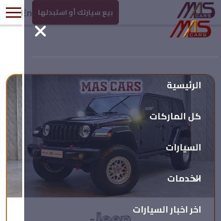
En
بيع سيارتك أو استبدلها
الرئيسية
كل الماركات
السيارات
الخدمات
اخر اخبار السيارات