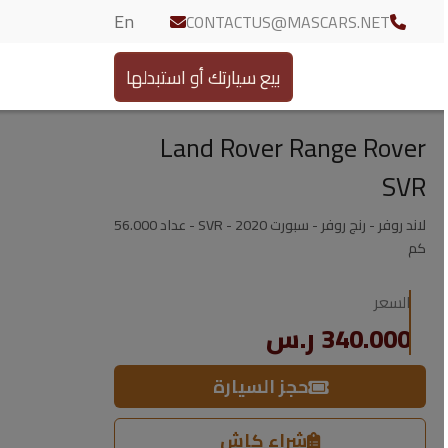
En
CONTACTUS@MASCARS.NET
بيع سيارتك أو استبدلها
Land Rover Range Rover
SVR
لاند روفر - رنج روفر - سبورت SVR - 2020 - عداد 56.000
كم
السعر
340.000 ر.س
حجز السيارة
شراء كاش