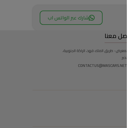
شارك عبر الواتس اب
صل معنا
لمعرض- طريق الملك فهد، الراكة الجنوبية،
لخبر
CONTACTUS@MASCARS.NET