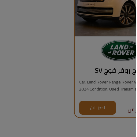
ج روفر فوج SV
Car: Land Rover Range Rover Vogue
2024 Condition: Used Transmission: Automatic
Fuel Type: Gasoline Mileage: 7,000 km Engine:
8 Cylinders Regional Specs: Saudi Specs
احجز الان
Warrant