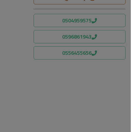
0504959575
0596861943
0556455656