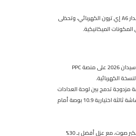
الستار عن A6 سيدان 2026 الجديدة كلياً بعد أشهر من الكشف عن إصدار الواجن وإصدار A6 إي ترون الكهربائي، وتحظى
المكونات الميكانيكية.
بينما تعتمد اودي A6 اي ترون 2026 على منصة PPE الكهربائية الجديدة للعلامة، تعتمد سيارة A6 سيدان 2026 على منصة PPC
ة مزدوجة تدمج بين لوحة العدادات
الرقمية 11.9 بوصة وشاشة المعلومات الترفيهية اللمسية المركزية قياس 14.5 بوصة، مع توافر شاشة ثالثة اختيارية 10.9 بوصة أمام
ونستمر في سرد بعض أهم مزايا A6 سيدان 2026، مثل نظام سمعي فاخر Bang & Olufsen بـ 20 مكبر صوت، مع عزل أفضل بـ 30%