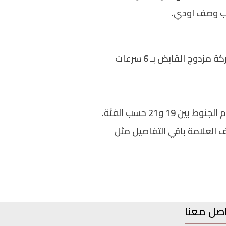
حسب وصف اودي.
وتعتمد اودي A6 سيدان الجديدة على محرك 6 سلندر 3.0 لتر تيربو بقوة 362 حصان، مقترن بناقل حركة مزدوج القابض بـ 6 سرعات
و21 حسب الفئة.
اخرة في الأسواق العالمية خلال النصف الثاني من 2025، وستكشف العلامة باقي التفاصيل مثل
صل معنا