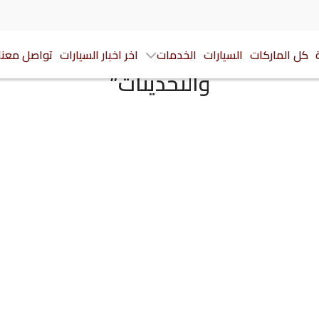
اودي A6 سيدان 2026 الجيل الجديد كلياً ينطلق
كل الماركات
السيارات
الخدمات
اخر اخبار السيارات
تواصل معنا
والتحديثات”