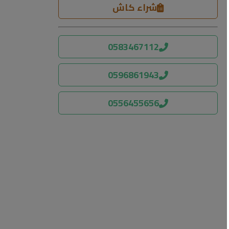
شراء كاش
0583467112
0596861943
0556455656