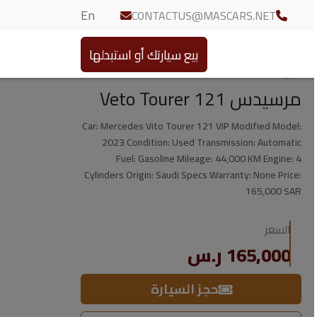
En
CONTACTUS@MASCARS.NET
بيع سيارتك أو استبدلها
مرسيدس Veto Tourer 121
Car: Mercedes Vito Tourer 121 VIP Modified Model:
2023 Condition: Used Transmission: Automatic
Fuel: Gasoline Mileage: 44,000 KM Engine: 4
Cylinders Origin: Saudi Specs Warranty: None Price:
165,000 SAR
السعر
165,000 ر.س
حجز السيارة