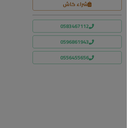
شراء كاش
0583467112
0596861943
0556455656