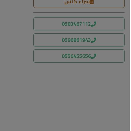
شراء كاش
0583467112
0596861943
0556455656