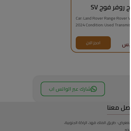
ج روفر فوج SV
Car: Land Rover Range Rover Vogue
2024 Condition: Used Transmission: Automatic
Fuel Type: Gasoline Mileage: 7,000 km Engine:
8 Cylinders Regional Specs: Saudi Specs
احجز الان
Warrant
شارك عبر الواتس اب
صل معنا
لمعرض- طريق الملك فهد، الراكة الجنوبية،
لخبر