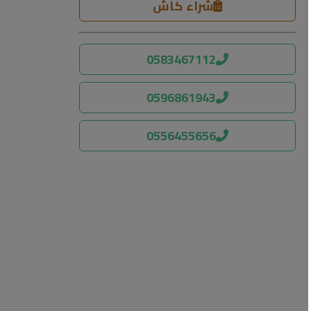
شراء كاش
0583467112
0596861943
0556455656