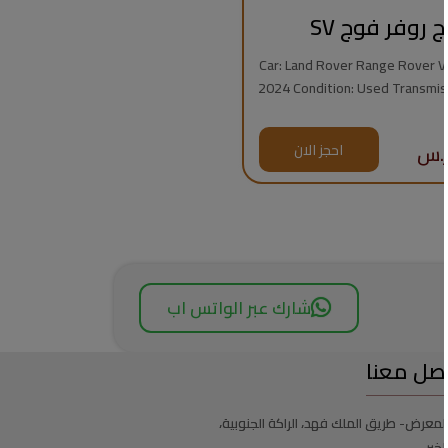
ج روفر فوج SV
Car: Land Rover Range Rover Vogue
2024 Condition: Used Transmission: Automatic
Fuel Type: Gasoline Mileage: 7,000 km Engine:
8 Cylinders Regional Specs: Saudi Specs
احجز الان
Warrant
شارك عبر الواتس اب
صل معنا
لمعرض- طريق الملك فهد، الراكة الجنوبية،
لخبر