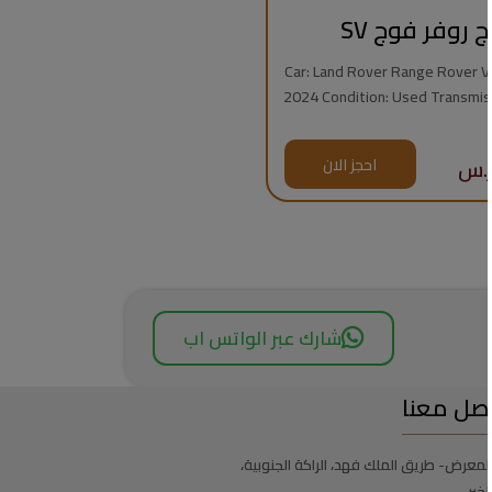
ج روفر فوج SV
Car: Land Rover Range Rover Vogue
2024 Condition: Used Transmission: Automatic
Fuel Type: Gasoline Mileage: 7,000 km Engine:
8 Cylinders Regional Specs: Saudi Specs
احجز الان
Warrant
شارك عبر الواتس اب
صل معنا
لمعرض- طريق الملك فهد، الراكة الجنوبية،
لخبر