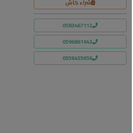
شراء كاش
0583467112
0596861943
0556455656