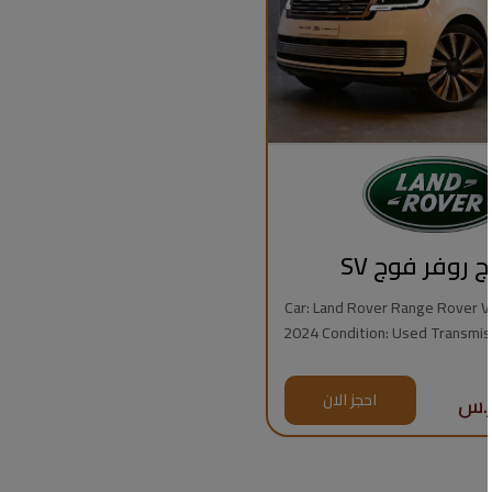
ج روفر فوج SV
Car: Land Rover Range Rover Vogue
2024 Condition: Used Transmission: Automatic
Fuel Type: Gasoline Mileage: 7,000 km Engine:
8 Cylinders Regional Specs: Saudi Specs
احجز الان
Warrant