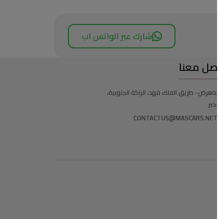
شارك عبر الواتس اب
صل معنا
لمعرض- طريق الملك فهد، الراكة الجنوبية،
لخبر
CONTACTUS@MASCARS.NET