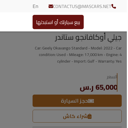
En
CONTACTUS@MASCARS.NET
بيع سيارتك أو استبدلها
جيلي أوكافانجو ستاندر
Car: Geely Okavango Standard - Model: 2022 - Car
condition: Used - Mileage: 17,000 km - Engine: 4
cylinder - Import: Gulf - Warranty: Yes
السعر
65,000 ر.س
حجز السيارة
شراء كاش