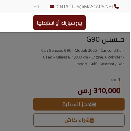
En
CONTACTUS@MASCARS.NET
بيع سيارتك أو استبدلها
جنسس G90
Car: Genesis G90 - Model: 2025 - Car condition:
Used - Mileage: 1,000 km - Engine: 6 cylinder -
Import: Gulf - Warranty: Yes
السعر
310,000 ر.س
حجز السيارة
شراء كاش