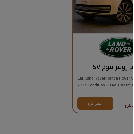
ج روفر فوج SV
Car: Land Rover Range Rover Vogue
2024 Condition: Used Transmission: Automatic
Fuel Type: Gasoline Mileage: 7,000 km Engine:
8 Cylinders Regional Specs: Saudi Specs
احجز الان
Warrant