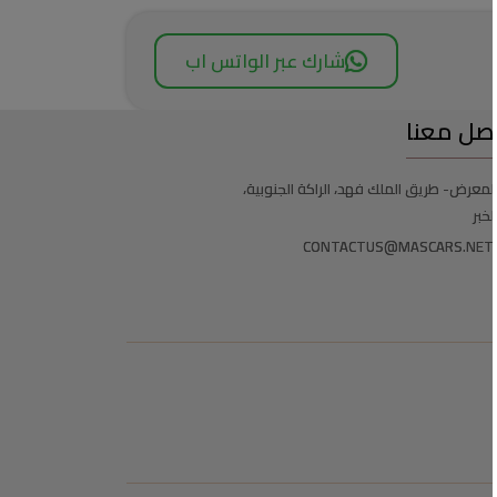
شارك عبر الواتس اب
صل معنا
لمعرض- طريق الملك فهد، الراكة الجنوبية،
لخبر
CONTACTUS@MASCARS.NET