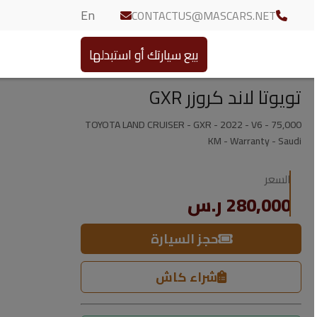
En
CONTACTUS@MASCARS.NET
بيع سيارتك أو استبدلها
تويوتا لاند كروزر GXR
TOYOTA LAND CRUISER - GXR - 2022 - V6 - 75,000
KM - Warranty - Saudi
السعر
280,000 ر.س
حجز السيارة
شراء كاش