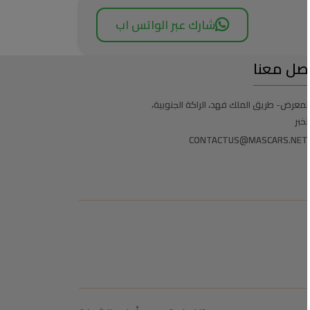
شارك عبر الواتس اب
صل معنا
لمعرض- طريق الملك فهد، الراكة الجنوبية،
لخبر
CONTACTUS@MASCARS.NET