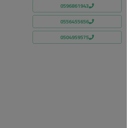
0596861943
0556455656
0504959575