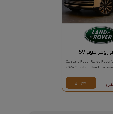
ج روفر فوج SV
Car: Land Rover Range Rover Vogue
2024 Condition: Used Transmission: Automatic
Fuel Type: Gasoline Mileage: 7,000 km Engine:
8 Cylinders Regional Specs: Saudi Specs
احجز الان
Warrant