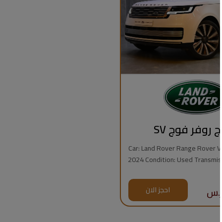
ج روفر فوج SV
Car: Land Rover Range Rover Vogue
2024 Condition: Used Transmission: Automatic
Fuel Type: Gasoline Mileage: 7,000 km Engine:
8 Cylinders Regional Specs: Saudi Specs
احجز الان
Warrant