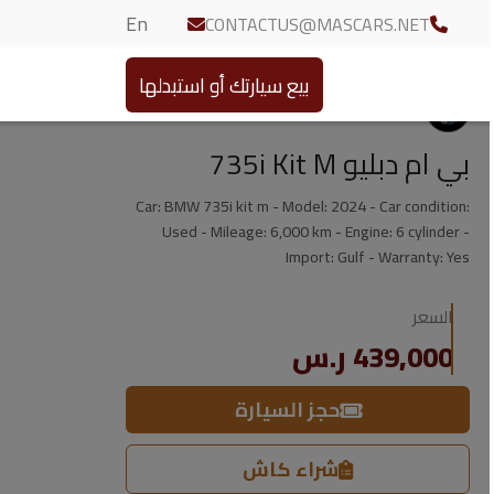
En
CONTACTUS@MASCARS.NET
بيع سيارتك أو استبدلها
بي ام دبليو 735i Kit M
Car: BMW 735i kit m - Model: 2024 - Car condition:
Used - Mileage: 6,000 km - Engine: 6 cylinder -
Import: Gulf - Warranty: Yes
السعر
439,000 ر.س
حجز السيارة
شراء كاش