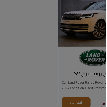
ج روفر فوج SV
Car: Land Rover Range Rover Vogue
2024 Condition: Used Transmission: Automatic
Fuel Type: Gasoline Mileage: 7,000 km Engine:
8 Cylinders Regional Specs: Saudi Specs
احجز الان
Warrant