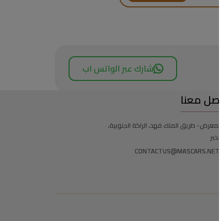
شارك عبر الواتس اب
صل معنا
لمعرض- طريق الملك فهد، الراكة الجنوبية،
لخبر
CONTACTUS@MASCARS.NET