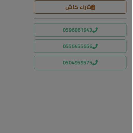
شراء كاش
0596861943
0556455656
0504959575