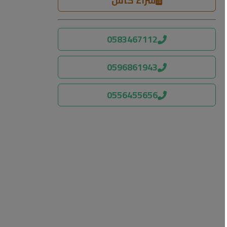
شراء كاش
0583467112
0596861943
0556455656