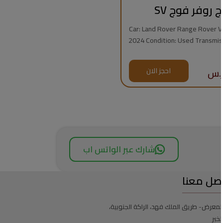
ج روفر فوج SV
Car: Land Rover Range Rover Vogue
2024 Condition: Used Transmission: Automatic
Fuel Type: Gasoline Mileage: 7,000 km Engine:
8 Cylinders Regional Specs: Saudi Specs
احجز الان
Warrant
شارك عبر الواتس اب
صل معنا
لمعرض- طريق الملك فهد، الراكة الجنوبية،
لخبر